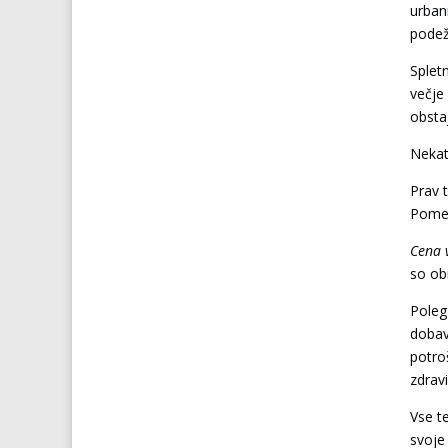
urban
podež
Splet
večje
obstaj
Nekat
Prav 
Pomem
Cena v
so obi
Poleg
dobav
potro
zdrav
Vse t
svoje