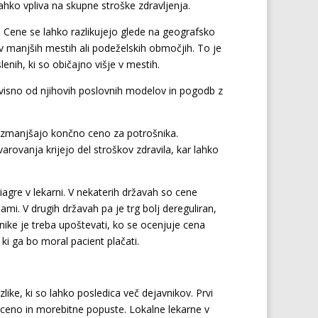
hko vpliva na skupne stroške zdravljenja.
 Cene se lahko razlikujejo glede na geografsko
 v manjših mestih ali podeželskih območjih. To je
enih, ki so običajno višje v mestih.
dvisno od njihovih poslovnih modelov in pogodb z
 zmanjšajo končno ceno za potrošnika.
rovanja krijejo del stroškov zdravila, kar lahko
viagre v lekarni. V nekaterih državah so cene
ami. V drugih državah pa je trg bolj dereguliran,
nike je treba upoštevati, ko se ocenjuje cena
ki ga bo moral pacient plačati.
zlike, ki so lahko posledica več dejavnikov. Prvi
a ceno in morebitne popuste. Lokalne lekarne v