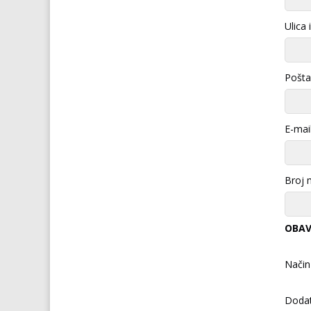
Ulica 
Pošta
E-mail
Broj 
OBAV
Način
Doda