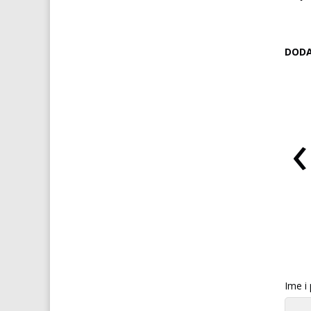
DODA
‹
 VIAGRA za žene
ŠPANJOLSKA MUŠICA
Ime i