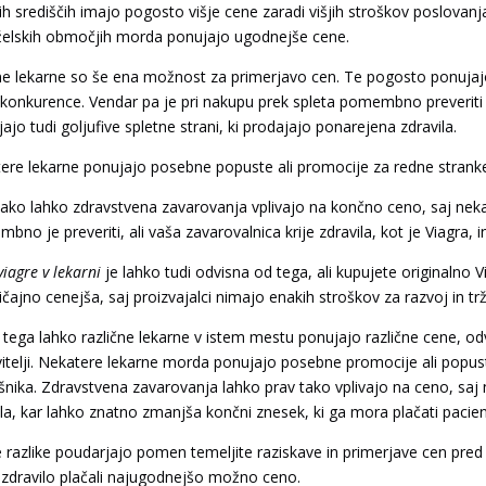
ih središčih imajo pogosto višje cene zaradi višjih stroškov poslovan
elskih območjih morda ponujajo ugodnejše cene.
ne lekarne so še ena možnost za primerjavo cen. Te pogosto ponujajo 
 konkurence. Vendar pa je pri nakupu prek spleta pomembno preveriti z
ajo tudi goljufive spletne strani, ki prodajajo ponarejena zdravila.
ere lekarne ponujajo posebne popuste ali promocije za redne stranke a
tako lahko zdravstvena zavarovanja vplivajo na končno ceno, saj nekat
bno je preveriti, ali vaša zavarovalnica krije zdravila, kot je Viagra,
iagre v lekarni
je lahko tudi odvisna od tega, ali kupujete originalno Vi
čajno cenejša, saj proizvajalci nimajo enakih stroškov za razvoj in trže
 tega lahko različne lekarne v istem mestu ponujajo različne cene, o
itelji. Nekatere lekarne morda ponujajo posebne promocije ali popus
šnika. Zdravstvena zavarovanja lahko prav tako vplivajo na ceno, saj 
ila, kar lahko znatno zmanjša končni znesek, ki ga mora plačati pacien
e razlike poudarjajo pomen temeljite raziskave in primerjave cen pre
 zdravilo plačali najugodnejšo možno ceno.