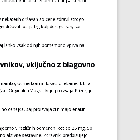
v zdravila, kar lahko znatno zmanjša končno
V nekaterih državah so cene zdravil strogo
ih državah pa je trg bolj dereguliran, kar
 saj lahko vsak od njih pomembno vpliva na
avnikov, vključno z blagovno
znamko, odmerkom in lokacijo lekarne. Izbira
e. Originalna Viagra, ki jo proizvaja Pfizer, je
ajno cenejša, saj proizvajalci nimajo enakih
ajdemo v različnih odmerkih, kot so 25 mg, 50
no aktivne sestavine. Zdravniki predpisujejo