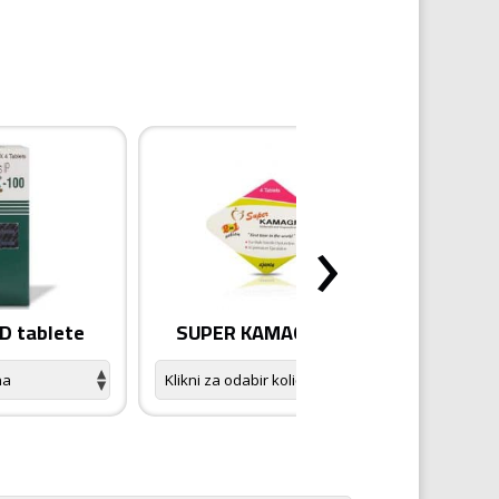
›
 tablete
SUPER KAMAGRA tablete
K