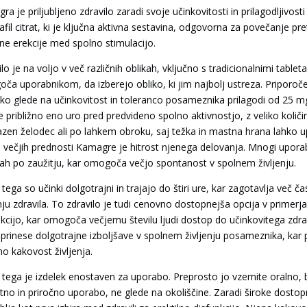
a je priljubljeno zdravilo zaradi svoje učinkovitosti in prilagodljivosti
nafil citrat, ki je ključna aktivna sestavina, odgovorna za povečanje 
jne erekcije med spolno stimulacijo.
lo je na voljo v več različnih oblikah, vključno s tradicionalnimi tableta
ča uporabnikom, da izberejo obliko, ki jim najbolj ustreza. Priporoč
hko glede na učinkovitost in toleranco posameznika prilagodi od 25 
 približno eno uro pred predvideno spolno aktivnostjo, z veliko koli
azen želodec ali po lahkem obroku, saj težka in mastna hrana lahko u
 večjih prednosti Kamagre je hitrost njenega delovanja. Mnogi uporab
ah po zaužitju, kar omogoča večjo spontanost v spolnem življenju.
 tega so učinki dolgotrajni in trajajo do štiri ure, kar zagotavlja ve
u zdravila. To zdravilo je tudi cenovno dostopnejša opcija v primerjav
nkcijo, kar omogoča večjemu številu ljudi dostop do učinkovitega zd
 prinese dolgotrajne izboljšave v spolnem življenju posameznika, kar
no kakovost življenja.
 tega je izdelek enostaven za uporabo. Preprosto jo vzemite oralno, bo
etno in priročno uporabo, ne glede na okoliščine. Zaradi široke dostopn