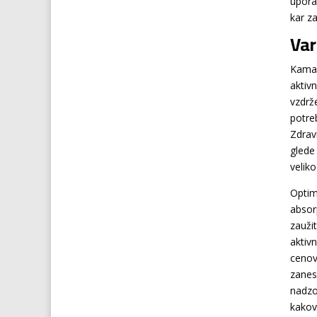
uporab
kar z
Var
Kamagr
aktivn
vzdrž
potre
Zdravi
glede
veliko
Optim
absor
zaužit
aktiv
cenov
zanesl
nadzo
kakov