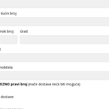
i kućni broj:
nski broj:
Grad:
:
mobitela:
EZNO pravi broj
(inače dostava neće biti moguća)
 dostave: