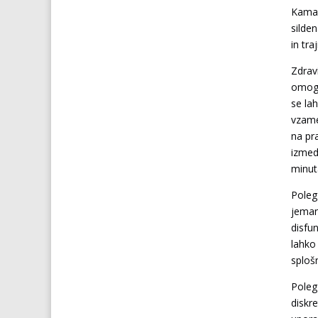
Kamagr
silde
in tra
Zdravi
omogo
se la
vzame
na pr
izmed
minut
Poleg
jemanj
disfu
lahko
sploš
Poleg
diskr