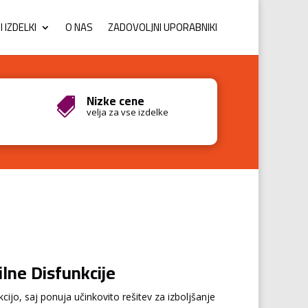
 IZDELKI
O NAS
ZADOVOLJNI UPORABNIKI
Nizke cene

velja za vse izdelke
lne Disfunkcije
kcijo, saj ponuja učinkovito rešitev za izboljšanje