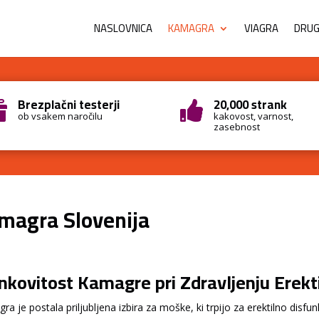
NASLOVNICA
KAMAGRA
VIAGRA
DRUGI
Brezplačni testerji
20,000 strank


ob vsakem naročilu
kakovost, varnost,
zasebnost
magra Slovenija
nkovitost Kamagre pri Zdravljenju Erekti
a je postala priljubljena izbira za moške, ki trpijo za erektilno disfun