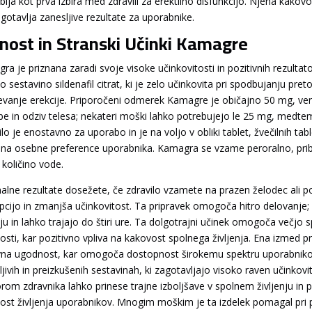
lja kot prva izbira med zdravili za erektilno disfunkcijo. Njena kakovost
agotavlja zanesljive rezultate za uporabnike.
nost in Stranski Učinki Kamagre
a je priznana zaradi svoje visoke učinkovitosti in pozitivnih rezultatov
o sestavino sildenafil citrat, ki je zelo učinkovita pri spodbujanju pr
evanje erekcije. Priporočeni odmerek Kamagre je običajno 50 mg, ve
be in odziv telesa; nekateri moški lahko potrebujejo le 25 mg, medt
lo je enostavno za uporabo in je na voljo v obliki tablet, žvečilnih ta
 na osebne preference uporabnika. Kamagra se vzame peroralno, pribl
 količino vode.
alne rezultate dosežete, če zdravilo vzamete na prazen želodec ali 
pcijo in zmanjša učinkovitost. Ta pripravek omogoča hitro delovanje; 
ju in lahko trajajo do štiri ure. Ta dolgotrajni učinek omogoča večjo s
nosti, kar pozitivno vpliva na kakovost spolnega življenja. Ena izmed 
na ugodnost, kar omogoča dostopnost širokemu spektru uporabnikov
jivih in preizkušenih sestavinah, ki zagotavljajo visoko raven učinkov
rom zdravnika lahko prinese trajne izboljšave v spolnem življenju in
ost življenja uporabnikov. Mnogim moškim je ta izdelek pomagal pri p