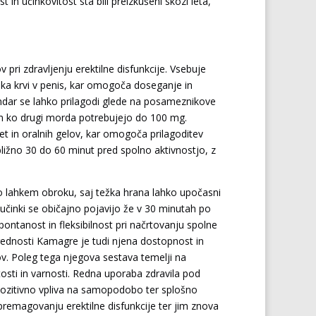
 in učinkovitost sta bili preizkušeni skozi leta,
 pri zdravljenju erektilne disfunkcije. Vsebuje
etoka krvi v penis, kar omogoča doseganje in
ndar se lahko prilagodi glede na posameznikove
em ko drugi morda potrebujejo do 100 mg.
blet in oralnih gelov, kar omogoča prilagoditev
ižno 30 do 60 minut pred spolno aktivnostjo, z
po lahkem obroku, saj težka hrana lahko upočasni
učinki se običajno pojavijo že v 30 minutah po
pontanost in fleksibilnost pri načrtovanju spolne
prednosti Kamagre je tudi njena dostopnost in
. Poleg tega njegova sestava temelji na
itosti in varnosti. Redna uporaba zdravila pod
 pozitivno vpliva na samopodobo ter splošno
remagovanju erektilne disfunkcije ter jim znova