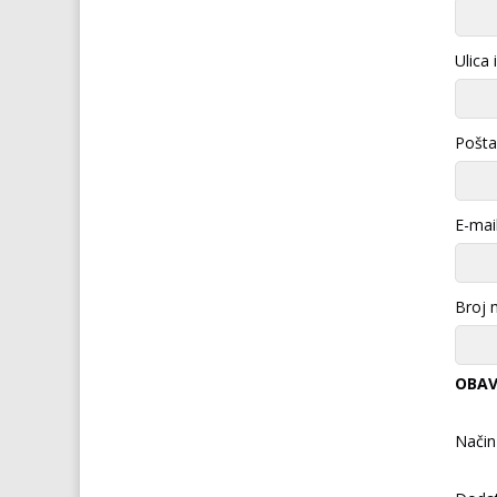
Ulica 
Pošta
E-mail
Broj 
OBAV
Način