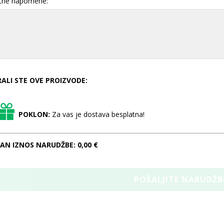
tne napomene:
RALI STE OVE PROIZVODE:
POKLON:
Za vas je dostava besplatna!
AN IZNOS NARUDŽBE:
0,00 €