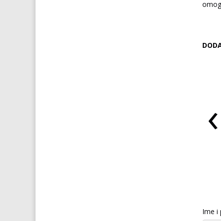
omogo
DODA
‹
 VIAGRA za žene
ŠPANJOLSKA MUŠICA
Ime i