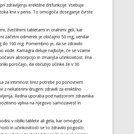
 pri zdravljenju erektilne disfunkcije. Vsebuje
pretoka krvi v penis. To omogoča doseganje čvrste
mi, žvečilnimi tabletami in oralnimi geli, kar
eni začetni odmerek je običajno 50 mg, vendar
mg do 100 mg. Pomembno je, da se zdravilo
čino vode. Kamagra deluje najbolje, če se vzame
počasni absorpcijo in zmanjša učinkovitost. Ena
niki poročajo, da občutijo učinke že v 30
č časa za intimnost brez potrebe po ponovnem
i z nekaterimi drugimi zdravili za erektilno
ravljenja. Redna uporaba pod nadzorom zdravnika
 pozitivno vpliva na njegovo samozavest in
disi v obliki tablete ali gela, kar omogoča
osti in učinkovitosti se to zdravilo pogosto