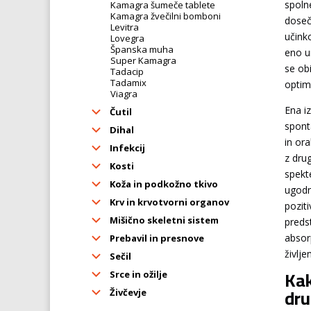
spolne
Kamagra šumeče tablete
Kamagra žvečilni bomboni
doseč
Levitra
učink
Lovegra
Španska muha
eno u
Super Kamagra
se ob
Tadacip
Tadamix
optima
Viagra
Ena i
Čutil
sponta
Dihal
in or
Infekcij
z drug
Kosti
spekt
Koža in podkožno tkivo
ugodn
Krv in krvotvorni organov
pozit
Mišično skeletni sistem
predst
absor
Prebavil in presnove
življe
Sečil
Kak
Srce in ožilje
dru
Živčevje