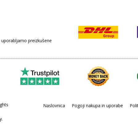
no, uporabljamo preizkušene
ghts
Naslovnica
Pogoji nakupa in uporabe
Poli
y.