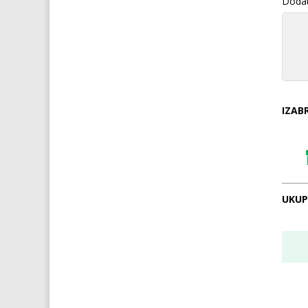
Doda
IZAB
UKUP