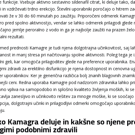
 funkcije. Vsebuje aktivno sestavino sildenafil citrat, ki deluje tako,
i in vzdrževati trdno erekcijo. Številni uporabniki poročajo o hitrem
ovati že v 30 do 60 minutah po zaužitju. Priporočeni odmerek Kamagre
ro pred spolno aktivnostjo, vendar se lahko odmerek prilagodi glede na
ičajno jemlje peroralno z vodo in ga je najbolje zaužiti na prazen žel
lni rezultati.
zmed prednosti Kamagre je tudi njena dolgotrajna učinkovitost, saj lah
nost in manj stresa pri načrtovanju spolne aktivnosti. Poleg tega je iz
alni geli, kar omogoča prilagoditev glede na preference uporabnika. E
imi zdravili za erektilno disfunkcijo je njena dostopnost in cenovna ug
er uporabnikov. Ker je generična različica bolj znanih blagovnih znamk
ejši ceni. Redna uporaba Kamagre pod nadzorom zdravnika lahko prine
ivno vpliva na samopodobo in splošno kvaliteto življenja moških, ki se
avlja zanesljivo in učinkovito rešitev za mnoge moške, ki se soočajo z 
pcija, dolgotrajni učinki in prilagodljivi odmerki omogočajo uporabn
nju.
o Kamagra deluje in kakšne so njene pre
gimi podobnimi zdravili