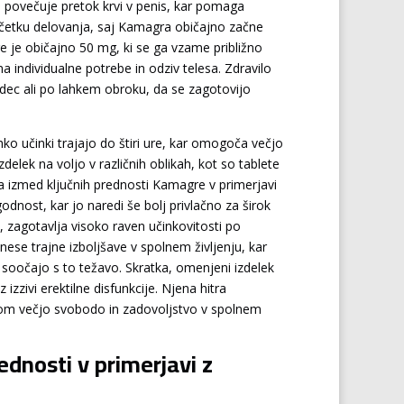
 da povečuje pretok krvi v penis, kar pomaga
 začetku delovanja, saj Kamagra običajno začne
 je običajno 50 mg, ki se ga vzame približno
 individualne potrebe in odziv telesa. Zdravilo
odec ali po lahkem obroku, da se zagotovijo
ko učinki trajajo do štiri ure, kar omogoča večjo
delek na voljo v različnih oblikah, kot so tablete
na izmed ključnih prednosti Kamagre v primerjavi
odnost, kar jo naredi še bolj privlačno za širok
, zagotavlja visoko raven učinkovitosti po
se trajne izboljšave v spolnem življenju, kar
 soočajo s to težavo. Skratka, omenjeni izdelek
izzivi erektilne disfunkcije. Njena hitra
ikom večjo svobodo in zadovoljstvo v spolnem
dnosti v primerjavi z