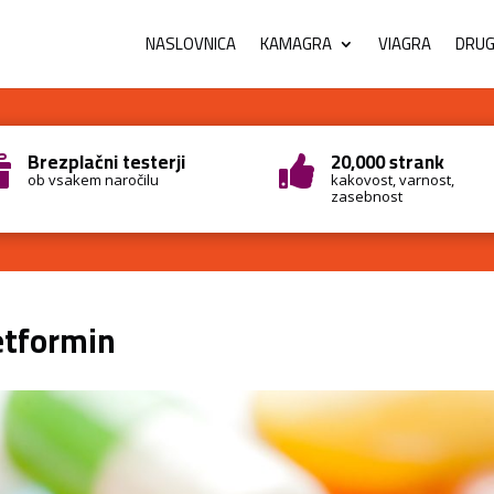
NASLOVNICA
KAMAGRA
VIAGRA
DRUGI
Brezplačni testerji
20,000 strank


ob vsakem naročilu
kakovost, varnost,
zasebnost
tformin