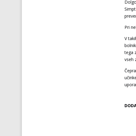
Dolgo
Simpt
preve
Pri ne
V tak
bolnik
tega 
vseh z
Čeprav
učink
upora
DODA