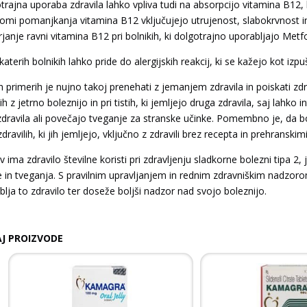
trajna uporaba zdravila lahko vpliva tudi na absorpcijo vitamina B12,
omi pomanjkanja vitamina B12 vključujejo utrujenost, slabokrvnost i
rjanje ravni vitamina B12 pri bolnikih, ki dolgotrajno uporabljajo Metf
katerih bolnikih lahko pride do alergijskih reakcij, ki se kažejo kot izp
ih primerih je nujno takoj prenehati z jemanjem zdravila in poiskati z
ih z jetrno boleznijo in pri tistih, ki jemljejo druga zdravila, saj lahko 
zdravila ali povečajo tveganje za stranske učinke. Pomembno je, da bo
dravilih, ki jih jemljejo, vključno z zdravili brez recepta in prehranskimi
 ima zdravilo številne koristi pri zdravljenju sladkorne bolezni tipa 
e in tveganja. S pravilnim upravljanjem in rednim zdravniškim nadzoro
blja to zdravilo ter doseže boljši nadzor nad svojo boleznijo.
J PROIZVODE