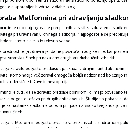
tem pripomore k boljšemu nadzoru nad sladkorno boleznijo tipa 2. Vse 
osteje uporabljenih zdravil v diabetologiji.
raba Metformina pri zdravljenju sladkor
ormin
je eno najpogosteje predpisanih zdravil za zdravljenje sladkorne
ovitega pri uravnavanju krvnega sladkorja. Najpogosteje se predpisuj
 bolezni samo z dieto in telesno vadbo.
a prednost tega zdravila je, da ne povzroča hipoglikemije, kar pomeni, 
ost stranski učinek pri nekaterih drugih antidiabetičnih zdravilih.
 tega zdravilo pogosto predpisujejo skupaj z drugimi antidiabetičnimi z
ovita. Kombinacija več zdravil omogoča boljši nadzor nad boleznijo in
bolezni, ledvične težave in nevropatija.
bno je tudi, da se zdravilo predpiše bolnikom, ki imajo povečano tele
 kar je pogosto težava pri drugih antidiabetikih. Študije so pokazale,
nje za nastanek sladkorne bolezni pri ljudeh z visoko tveganostjo za r
tivni učinek.
 tega je Metformin pogosto prva izbira pri ženskah s sindromom polic