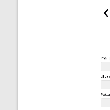
‹
 VIAGRA za žene
ŠPANJOLSKA MUŠICA
Ime i
Ulica 
Pošta