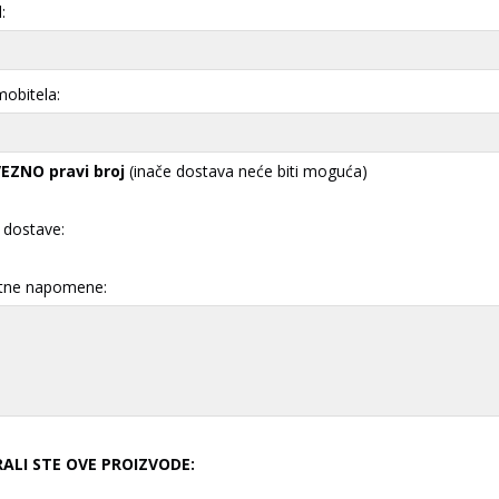
:
mobitela:
EZNO pravi broj
(inače dostava neće biti moguća)
 dostave:
tne napomene:
RALI STE OVE PROIZVODE: