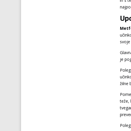
in s 
najpog
Upo
Metf
učink
svoje
Glavn
je pog
Poleg
učink
žilne 
Pomem
teže,
tvega
preven
Poleg