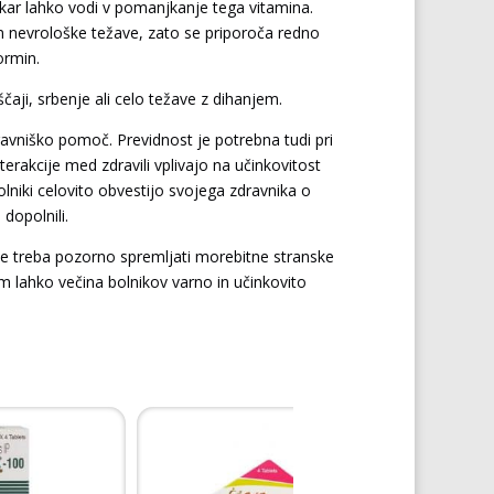
 kar lahko vodi v pomanjkanje tega vitamina.
n nevrološke težave, zato se priporoča redno
ormin.
uščaji, srbenje ali celo težave z dihanjem.
dravniško pomoč. Previdnost je potrebna tudi pri
interakcije med zdravili vplivajo na učinkovitost
lniki celovito obvestijo svojega zdravnika o
 dopolnili.
2, je treba pozorno spremljati morebitne stranske
m lahko večina bolnikov varno in učinkovito