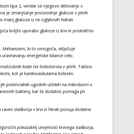
lezni tipa 2, vendar se njegovo delovanje v
na je zmanjšanje proizvodnje glukoze v jetrih.
 manj glukoze iz ne-ogljikovih hidrati.
goča boljšo uporabo glukoze iz krvi in posledično
ni. Mehanizem, ki to omogoča, vključuje
i uravnavanju energetske bilance celic.
aščobnih kislin ter holesterola v jetrih. Takšno
lezni, kot je kardiovaskularna bolezen.
jih potencialnih ugodnih učinkih na mikrobiom v
revesnih bakterij, kar še dodatno pomaga pri
raven sladkorja v krvi in hkrati ponuja dodatne
goročni pokazatelj urejenosti krvnega sladkorja,