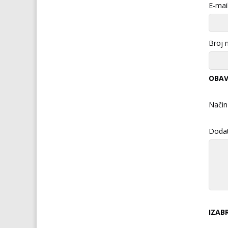
E-mail
Broj 
OBAV
Način
Doda
IZAB