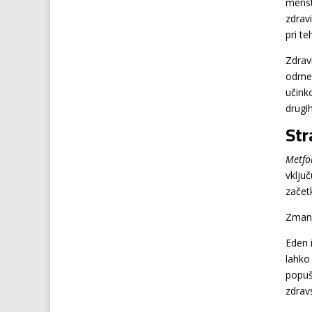
menst
zdrav
pri te
Zdrav
odmer
učinko
drugi
Str
Metfo
vklju
začetk
Zmanj
Eden i
lahko
popuš
zdrav