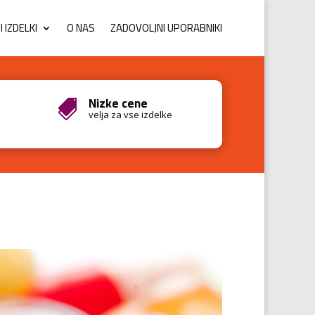
 IZDELKI
O NAS
ZADOVOLJNI UPORABNIKI
Nizke cene

velja za vse izdelke