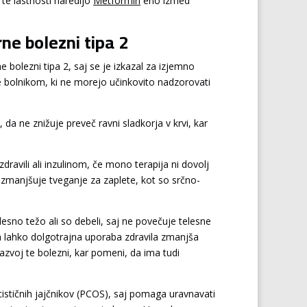
te lastnosti naredijo
Metformin
eno izmed
ne bolezni tipa 2
 bolezni tipa 2, saj se je izkazal za izjemno
e bolnikom, ki ne morejo učinkovito nadzorovati
da ne znižuje preveč ravni sladkorja v krvi, kar
dravili ali inzulinom, če mono terapija ni dovolj
 zmanjšuje tveganje za zaplete, kot so srčno-
sno težo ali so debeli, saj ne povečuje telesne
 da lahko dolgotrajna uporaba zdravila zmanjša
azvoj te bolezni, kar pomeni, da ima tudi
ističnih jajčnikov (PCOS), saj pomaga uravnavati