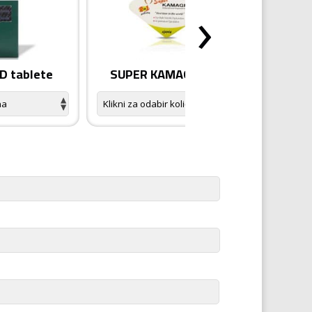
›
 tablete
SUPER KAMAGRA tablete
K