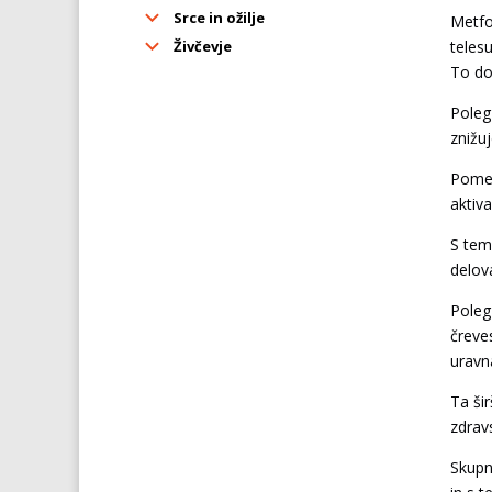
Srce in ožilje
Metfo
Živčevje
teles
To do
Poleg
znižu
Pomem
aktiv
S tem
delov
Poleg
čreve
uravn
Ta ši
zdravs
Skupn