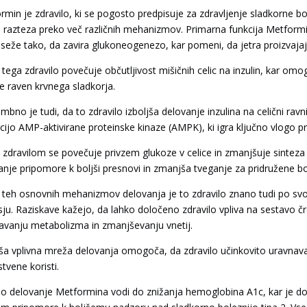
rmin je zdravilo, ki se pogosto predpisuje za zdravljenje sladkorne bo
u razteza preko več različnih mehanizmov. Primarna funkcija Metformi
seže tako, da zavira glukoneogenezo, kar pomeni, da jetra proizvajajo
 tega zdravilo povečuje občutljivost mišičnih celic na inzulin, kar omo
je raven krvnega sladkorja.
bno je tudi, da to zdravilo izboljša delovanje inzulina na celični rav
acijo AMP-aktivirane proteinske kinaze (AMPK), ki igra ključno vlogo pr
 zdravilom se povečuje privzem glukoze v celice in zmanjšuje sinteza m
anje pripomore k boljši presnovi in zmanjša tveganje za pridružene bo
 teh osnovnih mehanizmov delovanja je to zdravilo znano tudi po svo
sju. Raziskave kažejo, da lahko določeno zdravilo vpliva na sestavo č
avanju metabolizma in zmanjševanju vnetij.
rša vplivna mreža delovanja omogoča, da zdravilo učinkovito uravnava 
tvene koristi.
o delovanje Metformina vodi do znižanja hemoglobina A1c, kar je dol