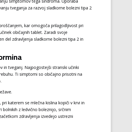
anjšanju simptomov tega sindroma. Uporaba
vanju tveganja za razvoj sladkorne bolezni tipa 2
 sproščanjem, kar omogoča prilagodljivost pri
činek običajnih tablet. Zaradi svoje
en del zdravljenja sladkorne bolezni tipa 2 in
formina
kov in tveganj. Najpogostejši stranski učinki
trebuhu. Ti simptomi so običajno prisotni na
.
težave.
 pri katerem se mlečna kislina kopiči v krvi in
 bolnikih z ledvično boleznijo, srčnim
ačetkom zdravljenja izvedejo ustrezni