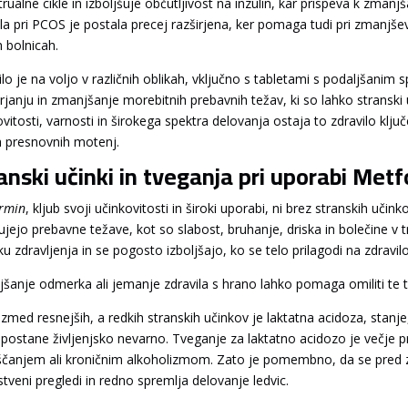
rualne cikle in izboljšuje občutljivost na inzulin, kar prispeva k zm
ila pri PCOS je postala precej razširjena, ker pomaga tudi pri zmanjše
h bolnicah.
ilo je na voljo v različnih oblikah, vključno s tabletami s podaljšanim
janju in zmanjšanje morebitnih prebavnih težav, ki so lahko stranski u
vitosti, varnosti in širokega spektra delovanja ostaja to zdravilo ključ
h presnovnih motenj.
anski učinki in tveganja pri uporabi Met
rmin
, kljub svoji učinkovitosti in široki uporabi, ni brez stranskih učin
čujejo prebavne težave, kot so slabost, bruhanje, driska in bolečine v 
u zdravljenja in se pogosto izboljšajo, ko se telo prilagodi na zdravilo
šanje odmerka ali jemanje zdravila s hrano lahko pomaga omiliti te 
zmed resnejših, a redkih stranskih učinkov je laktatna acidoza, stanje,
 postane življenjsko nevarno. Tveganje za laktatno acidozo je večje pri
čanjem ali kroničnim alkoholizmom. Zato je pomembno, da se pred z
stveni pregledi in redno spremlja delovanje ledvic.