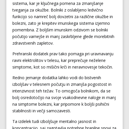
sistema, kar je ključnega pomena za zmanjšanje
tveganja za okužbe. Bolniki z oslabljeno ledvično
funkcijo so namreč bolj dovzetni za različne okužbe in
bolezni, zato je krepitev imunskega sistema izjemno
pomembna. Z boljšim imunskim odzivom se bolniki
počutijo varnejše in manj zaskrbljene glede morebitnih
zdravstvenih zapletov.
Prehranski dodatek prav tako pomaga pri uravnavanju
ravni elektrolitov v telesu, kar preprečuje neželene
simptome, kot so mišični krči in neravnovesje tekočin.
Redno jemanje dodatka lahko vodi do bistvenih
izboljšav v telesnem počutju in zmanjša pogostost in
intenzivnost teh težav. To omogoča bolnikom, da se
bolj osredotočijo na svoje vsakodnevne naloge in manj
na simptome bolezni, kar pripomore k boljši psihični
stabilnosti in večji samozavesti.
Ta izdelek tudi izboljšuje mentalno jasnost in
koncentracijo, saj zagotavlja potrebne hranilne snovi za