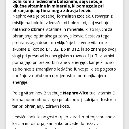
bolnikom z ledvičnimi boleznimi, saj vsebuje
ključne vitamine in minerale, ki pomagajo pri
ohranjanju optimalnega zdravja ledvic
Nephro-Vite je posebej formuliran izdelek, ustvarjen z
mislijo na bolnike z ledvičnimi boleznimi, saj vsebuje
natančno izbrane vitamine in minerale, ki so ključni za
ohranjanje optimalnega zdravja ledvic. Sestava tega
prehranskega dopolnila vključuje bistvene vitamine
skupine B, kot so B1, B2, B6 in B12, ki so znani po svoji
vlogi pri presnovi in energijskem ravnotežju. Ti vitamini
pomagajo pri pretvorbi hrane v energijo, kar je ključno
za bolnike z zmanjšano ledvično funkcijo, ki se pogosto
soočajo z občutkom utrujenosti in pomanjkanjem
energije.
Poleg vitaminov B vsebuje
Nephro-Vite
tudi vitamin D,
ki ima pomembno vlogo pri absorpciji kalcija in fosforja
ter pri ohranjanju zdravih kosti.
Ledvični bolniki pogosto trpijo zaradi motenj v presnovi
kalcija in fosforja, kar lahko privede do težav z