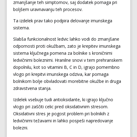
zmanjšanje teh simptomov, saj dodatek pomaga pri
boljšem uravnavanju teh procesov.
Ta izdelek prav tako podpira delovanje imunskega
sistema.
Slabša funkcionalnost ledvic lahko vodi do zmanjšane
odpornosti proti okužbam, zato je krepitev imunskega
sistema ključnega pomena za bolnike s kroničnimi
ledvičnimi boleznimi. Hranilne snovi v tem prehranskem
dopolnilu, kot so vitamini B, C in D, igrajo pomembno
vlogo pri krepitvi imunskega odziva, kar pomaga
bolnikom bolje obvladovati morebitne okužbe in druga
zdravstvena stanja.
Izdelek vsebuje tudi antioksidante, ki igrajo ključno
vlogo pri zaščiti celic pred oksidativnim stresom.
Oksidativni stres je pogost problem pri bolnikih z
ledvičnimi težavami in lahko pospeši napredovanje
bolezni.