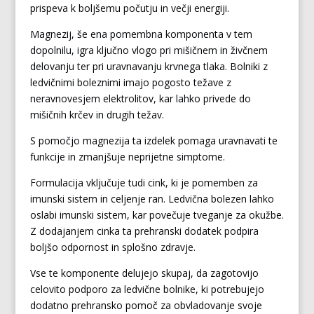
prispeva k boljšemu počutju in večji energiji.
Magnezij, še ena pomembna komponenta v tem
dopolnilu, igra ključno vlogo pri mišičnem in živčnem
delovanju ter pri uravnavanju krvnega tlaka. Bolniki z
ledvičnimi boleznimi imajo pogosto težave z
neravnovesjem elektrolitov, kar lahko privede do
mišičnih krčev in drugih težav.
S pomočjo magnezija ta izdelek pomaga uravnavati te
funkcije in zmanjšuje neprijetne simptome.
Formulacija vključuje tudi cink, ki je pomemben za
imunski sistem in celjenje ran. Ledvična bolezen lahko
oslabi imunski sistem, kar povečuje tveganje za okužbe.
Z dodajanjem cinka ta prehranski dodatek podpira
boljšo odpornost in splošno zdravje.
Vse te komponente delujejo skupaj, da zagotovijo
celovito podporo za ledvične bolnike, ki potrebujejo
dodatno prehransko pomoč za obvladovanje svoje