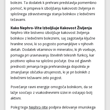
bolezni. Ta dodatek k prehrani predstavlja pomembno
pomoč, ki prispeva k izboljšanju kakovosti življenja in
splošnega zdravstvenega stanja bolnikov z ledvičnimi
težavami.
Kako Nephro-Vite Izboljšuje Kakovost Življenja
Nephro-Vite bistveno izboljšuje kakovost življenja
bolnikov z ledvičnimi boleznimi, saj zagotavlja ključne
hranilne snovi, ki so pogosto pomanjkljive v njihovih
dietah. Dodatek vitaminov in mineralov, ki jih vsebuje,
pomaga pri uravnavanju številnih telesnih funkcij, kar
pozitivno vpliva na splošno počutje. Ena od glavnih
prednosti jemanja tega prehranskega dopolnila je
zmanjšanje občutka utrujenosti, ki je pri bolnikih z
ledvičnimi težavami zelo pogost.
Povečanje ravni energije omogoča bolnikom, da se
lažje soočajo z vsakodnevnimi izzivi in ostajajo bolj
aktivni.
Poleg tega
Nephro-Vite
podpira delovanje imunskega