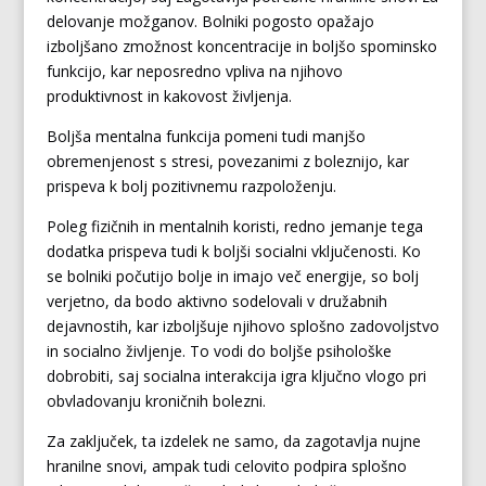
delovanje možganov. Bolniki pogosto opažajo
izboljšano zmožnost koncentracije in boljšo spominsko
funkcijo, kar neposredno vpliva na njihovo
produktivnost in kakovost življenja.
Boljša mentalna funkcija pomeni tudi manjšo
obremenjenost s stresi, povezanimi z boleznijo, kar
prispeva k bolj pozitivnemu razpoloženju.
Poleg fizičnih in mentalnih koristi, redno jemanje tega
dodatka prispeva tudi k boljši socialni vključenosti. Ko
se bolniki počutijo bolje in imajo več energije, so bolj
verjetno, da bodo aktivno sodelovali v družabnih
dejavnostih, kar izboljšuje njihovo splošno zadovoljstvo
in socialno življenje. To vodi do boljše psihološke
dobrobiti, saj socialna interakcija igra ključno vlogo pri
obvladovanju kroničnih bolezni.
Za zaključek, ta izdelek ne samo, da zagotavlja nujne
hranilne snovi, ampak tudi celovito podpira splošno