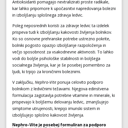
Antioksidanti pomagajo nevtralizirati proste radikale,
kar lahko pripomore k upočasnitvi napredovanja bolezni
in izboljšanju splošnega zdravja ledvic.
Poleg neposrednih koristi za zdravje ledvic ta izdelek
prispeva tudi k izboljšanju kakovosti življenja bolnikov.
Ko so osnovne prehranske potrebe ustrezno pokrite,
bolniki pogosto opazijo izboljšanje razpoloženja in
večjo sposobnost za vsakodnevne aktivnosti. To lahko
vodi do boljše psihološke stabilnosti in boljšega
socialnega življenja, kar je še posebej pomembno za
ljudi, ki trpijo za kroničnimi boleznimi.
V zaključku,
Nephro-Vite
ponuja celovito podporo
bolnikom z ledvičnimi težavami. Njegova edinstvena
formulacija zagotavlja potrebne vitamine in minerale, ki
prispevajo k boljšemu delovanju ledvic, zmanjšujejo
simptome utrujenosti, krepijo imunski sistem in
izboljšujejo splošno kakovost življenja.
Nephro-Vite je posebej formuliran za podporo