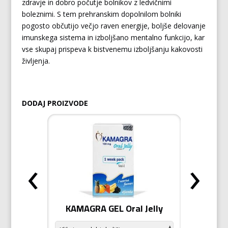
zdravje in dobro počutje bolnikov z ledvičnimi
boleznimi. S tem prehranskim dopolnilom bolniki
pogosto občutijo večjo raven energije, boljše delovanje
imunskega sistema in izboljšano mentalno funkcijo, kar
vse skupaj prispeva k bistvenemu izboljšanju kakovosti
življenja.
DODAJ PROIZVODE
‹
›
ŠICA
KAMAGRA GEL Oral Jelly
KAMA