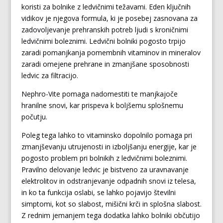
koristi za bolnike z ledvičnimi težavami. Eden ključnih
vidikov je njegova formula, ki je posebej zasnovana za
zadovoljevanje prehranskih potreb ljudi s kroničnimi
ledvičnimi boleznimi. Ledvični bolniki pogosto trpijo
zaradi pomanjkanja pomembnih vitaminov in mineralov
zaradi omejene prehrane in zmanjšane sposobnosti
ledvic za filtracijo.
Nephro-Vite pomaga nadomestiti te manjkajoče
hranilne snovi, kar prispeva k boljšemu splošnemu
počutju.
Poleg tega lahko to vitaminsko dopolnilo pomaga pri
zmanjševanju utrujenosti in izboljšanju energije, kar je
pogosto problem pri bolnikih z ledvičnimi boleznimi.
Pravilno delovanje ledvic je bistveno za uravnavanje
elektrolitov in odstranjevanje odpadnih snovi iz telesa,
in ko ta funkcija oslabi, se lahko pojavijo številni
simptomi, kot so slabost, mišični krči in splošna slabost.
Z rednim jemanjem tega dodatka lahko bolniki občutijo