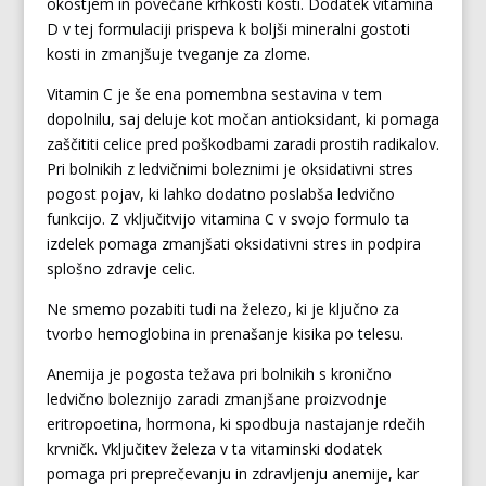
okostjem in povečane krhkosti kosti. Dodatek vitamina
D v tej formulaciji prispeva k boljši mineralni gostoti
kosti in zmanjšuje tveganje za zlome.
Vitamin C je še ena pomembna sestavina v tem
dopolnilu, saj deluje kot močan antioksidant, ki pomaga
zaščititi celice pred poškodbami zaradi prostih radikalov.
Pri bolnikih z ledvičnimi boleznimi je oksidativni stres
pogost pojav, ki lahko dodatno poslabša ledvično
funkcijo. Z vključitvijo vitamina C v svojo formulo ta
izdelek pomaga zmanjšati oksidativni stres in podpira
splošno zdravje celic.
Ne smemo pozabiti tudi na železo, ki je ključno za
tvorbo hemoglobina in prenašanje kisika po telesu.
Anemija je pogosta težava pri bolnikih s kronično
ledvično boleznijo zaradi zmanjšane proizvodnje
eritropoetina, hormona, ki spodbuja nastajanje rdečih
krvničk. Vključitev železa v ta vitaminski dodatek
pomaga pri preprečevanju in zdravljenju anemije, kar