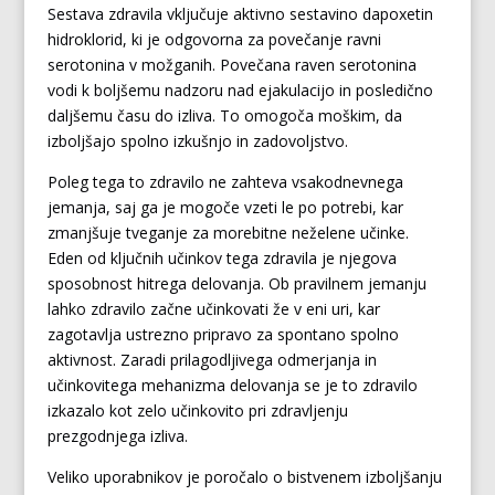
Sestava zdravila vključuje aktivno sestavino dapoxetin
hidroklorid, ki je odgovorna za povečanje ravni
serotonina v možganih. Povečana raven serotonina
vodi k boljšemu nadzoru nad ejakulacijo in posledično
daljšemu času do izliva. To omogoča moškim, da
izboljšajo spolno izkušnjo in zadovoljstvo.
Poleg tega to zdravilo ne zahteva vsakodnevnega
jemanja, saj ga je mogoče vzeti le po potrebi, kar
zmanjšuje tveganje za morebitne neželene učinke.
Eden od ključnih učinkov tega zdravila je njegova
sposobnost hitrega delovanja. Ob pravilnem jemanju
lahko zdravilo začne učinkovati že v eni uri, kar
zagotavlja ustrezno pripravo za spontano spolno
aktivnost. Zaradi prilagodljivega odmerjanja in
učinkovitega mehanizma delovanja se je to zdravilo
izkazalo kot zelo učinkovito pri zdravljenju
prezgodnjega izliva.
Veliko uporabnikov je poročalo o bistvenem izboljšanju