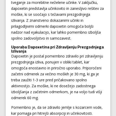
tveganje za morebitne neželene učinke. V zaključku,
dapoxetin predstavlja učinkovito in zanesljivo rešitev za
moške, ki se soočajo s težavami prezgodnjega
izlivanja. Z znanstveno dokazanimi učinki in
prilagodljivimi odmerki dapoxetin omogoča boljši
nadzor nad ejakulacijo, kar lahko pomembno izboljša
spolno zadovoljstvo in samozavest.
Uporaba Dapoxetina pri Zdravljenju Prezgodnjega
Izlivanja
Dapoxetin je postal pomembno zdravilo pri zdravljenju
prezgodnjega izliva, ponujen v obliki tablet, kar
omogoča enostavno in priročno uporabo. Priporočeni
začetni odmerek za večino moških je 30 mg, ki ga je
treba zaužiti 1-3 ure pred pričakovano spolno
aktivnostjo. Za moške, ki ne dosežejo zadostnega
izboljšanja z začetnim odmerkom, je na voljo tudi višji
odmerek 60 mg.
Pomembno je, da se zdravilo jemlje s kozarcem vode,
kar pomaga pri hitrejši absorpciji in učinkovitosti.