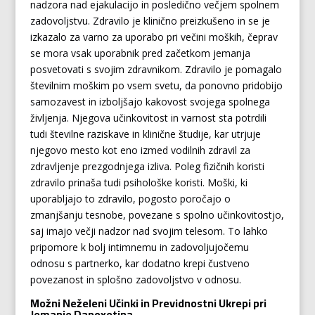
nadzora nad ejakulacijo in posledično večjem spolnem
zadovoljstvu. Zdravilo je klinično preizkušeno in se je
izkazalo za varno za uporabo pri večini moških, čeprav
se mora vsak uporabnik pred začetkom jemanja
posvetovati s svojim zdravnikom. Zdravilo je pomagalo
številnim moškim po vsem svetu, da ponovno pridobijo
samozavest in izboljšajo kakovost svojega spolnega
življenja. Njegova učinkovitost in varnost sta potrdili
tudi številne raziskave in klinične študije, kar utrjuje
njegovo mesto kot eno izmed vodilnih zdravil za
zdravljenje prezgodnjega izliva. Poleg fizičnih koristi
zdravilo prinaša tudi psihološke koristi. Moški, ki
uporabljajo to zdravilo, pogosto poročajo o
zmanjšanju tesnobe, povezane s spolno učinkovitostjo,
saj imajo večji nadzor nad svojim telesom. To lahko
pripomore k bolj intimnemu in zadovoljujočemu
odnosu s partnerko, kar dodatno krepi čustveno
povezanost in splošno zadovoljstvo v odnosu.
Možni Neželeni Učinki in Previdnostni Ukrepi pri
Jemanje Dapoxetina