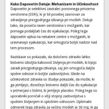
Kako Dapoxetin Deluje: Mehanizem in Učinkovitost
Dapoxetin je selektivni zaviralec ponovnega privzema
serotonina (SSRI), ki je bil posebej zasnovan za
zdravljenje prezgodnjega izlivanja pri moških. Deluje
tako, da poveča raven serotonina v možganih, kar
pomaga podaljšati čas do ejakulacije. Poleg tega
dapoxetin vpliva na nekatere centre v možganih, ki
uravnavajo ejakulacijo, kar omogoča boljši nadzor nad
tem procesom.
Raziskave so pokazale, da določeno zdravilo lahko
bistveno izboljša kakovost življenja pri moških, ki trpijo
zaradi prezgodnjega izlivanja, saj jim omogoča daljše
spolne odnose in boljše zadovoljstvo. Glede na
učinkovitost zdravila so študije pokazale, da moški, ki
ga jemljejo, dosežejo bistveno daljši čas do ejakulacije
v primerjavi s tistimi, ki jemljejo placebo. Poleg tega so
uporabniki poročali o višji stopnji zadovoljstva s
spolnim življenjem in splošnim odnosom. Optimalni
odmerek tega zdravila za večino moških je 30 mg, ki ga