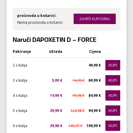
proizvoda u košarici:
Nema proizvoda u košarici
Naruči DAPOXETIN D – FORCE
Pakiranje
Ušteda
Cijena
KUPI
2 x kutija
49,99 €
KUPI
3 x kutija
5,00 €
74,99 €
69,99 €
KUPI
4 x kutija
14,99 €
99,98 €
84,99 €
KUPI
5 x kutija
29,99 €
124,98 €
94,99 €
KUPI
6 x kutija
39,98 €
149,97 €
109,99 €