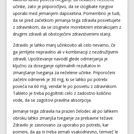
učinke, zato je priporočljivo, da se izogibate njegovi
uporabi med jemanjem dapoxetina. Pomembno je tudi,
da se pred začetkom jemanja tega zdravila posvetujete
z zdravnikom, da se izognete morebitnim interakcijam z
drugimi zdravili ali obstoječimi zdravstvenimi stanji.
Zdravilo je lahko manj učinkovito ali celo nevarno, če
ga jemljete nepravilno ali v kombinaciji z nezdružljivimi
zdravili. Upoštevanje navodil glede odmerjanja je
ključno za doseganje optimalnih rezultatov in
zmanjšanje tveganja za neželene učinke. Priporočeni
začetni odmerek je 30 mg, ki se lahko po potrebi
poveča na 60 mg, vendar le po posvetu z zdravnikom.
Tableto je treba pogoltniti celo z zadostno količino
vode, da se zagotovi pravilna absorpcija.
Jemanje tega zdravila na prazen želodec ali po lahkem
obroku lahko zmanjša tveganje za prebavne težave.
Zdravilo je zasnovano za uporabo po potrebi, kar
pomeni, da ga ni treba jemati vsakodnevno, temveč le