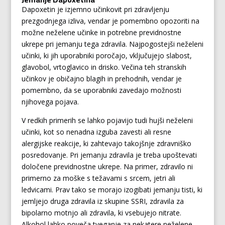
Dapoxetin je izjemno učinkovit pri zdravljenju
prezgodnjega izliva, vendar je pomembno opozoriti na
možne neželene učinke in potrebne previdnostne
ukrepe pri jemanju tega zdravila. Najpogostejši neželeni
učinki, ki jih uporabniki poročajo, vključujejo slabost,
glavobol, vrtoglavico in drisko. Večina teh stranskih
učinkov je običajno blagih in prehodnih, vendar je
pomembno, da se uporabniki zavedajo možnosti
njihovega pojava.
V redkih primerih se lahko pojavijo tudi hujši neželeni
učinki, kot so nenadna izguba zavesti ali resne
alergijske reakcije, ki zahtevajo takojšnje zdravniško
posredovanje. Pri jemanju zdravila je treba upoštevati
določene previdnostne ukrepe. Na primer, zdravilo ni
primerno za moške s težavami s srcem, jetri ali
ledvicami. Prav tako se morajo izogibati jemanju tisti, ki
jemljejo druga zdravila iz skupine SSRI, zdravila za
bipolarno motnjo ali zdravila, ki vsebujejo nitrate.
Alkohol lahko poveča tveganje za nekatere neželene