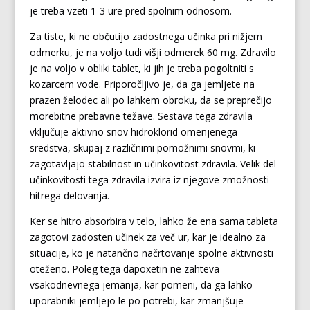
je treba vzeti 1-3 ure pred spolnim odnosom.
Za tiste, ki ne občutijo zadostnega učinka pri nižjem
odmerku, je na voljo tudi višji odmerek 60 mg. Zdravilo
je na voljo v obliki tablet, ki jih je treba pogoltniti s
kozarcem vode. Priporočljivo je, da ga jemljete na
prazen želodec ali po lahkem obroku, da se preprečijo
morebitne prebavne težave. Sestava tega zdravila
vključuje aktivno snov hidroklorid omenjenega
sredstva, skupaj z različnimi pomožnimi snovmi, ki
zagotavljajo stabilnost in učinkovitost zdravila. Velik del
učinkovitosti tega zdravila izvira iz njegove zmožnosti
hitrega delovanja.
Ker se hitro absorbira v telo, lahko že ena sama tableta
zagotovi zadosten učinek za več ur, kar je idealno za
situacije, ko je natančno načrtovanje spolne aktivnosti
oteženo. Poleg tega dapoxetin ne zahteva
vsakodnevnega jemanja, kar pomeni, da ga lahko
uporabniki jemljejo le po potrebi, kar zmanjšuje