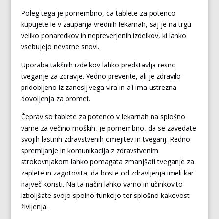
Poleg tega je pomembno, da tablete za potenco
kupujete le v zaupanja vrednih lekarnah, saj je na trgu
veliko ponaredkov in nepreverjenih izdelkov, ki lahko
vsebujejo nevarne snovi.
Uporaba takšnih izdelkov lahko predstavlja resno
tveganje za zdravje. Vedno preverite, ali je zdravilo
pridobljeno iz zanesljivega vira in ali ima ustrezna
dovoljenja za promet.
Čeprav so tablete za potenco v lekarnah na splošno
varne za večino moških, je pomembno, da se zavedate
svojih lastnih zdravstvenih omejitev in tveganj. Redno
spremljanje in komunikacija z zdravstvenim
strokovnjakom lahko pomagata zmanjšati tveganje za
zaplete in zagotovita, da boste od zdravljenja imeli kar
največ koristi. Na ta način lahko varno in učinkovito
izboljšate svojo spolno funkcijo ter splošno kakovost
življenja.