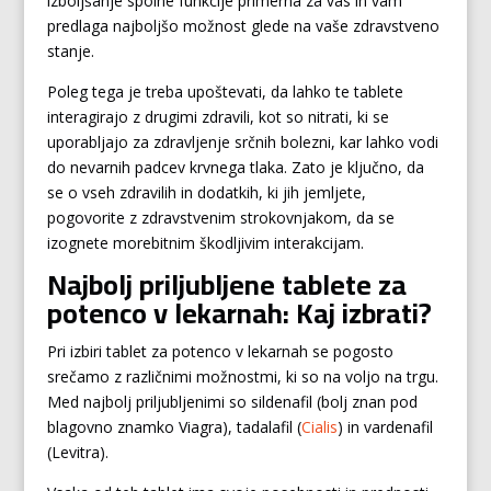
izboljšanje spolne funkcije primerna za vas in vam
predlaga najboljšo možnost glede na vaše zdravstveno
stanje.
Poleg tega je treba upoštevati, da lahko te tablete
interagirajo z drugimi zdravili, kot so nitrati, ki se
uporabljajo za zdravljenje srčnih bolezni, kar lahko vodi
do nevarnih padcev krvnega tlaka. Zato je ključno, da
se o vseh zdravilih in dodatkih, ki jih jemljete,
pogovorite z zdravstvenim strokovnjakom, da se
izognete morebitnim škodljivim interakcijam.
Najbolj priljubljene tablete za
potenco v lekarnah: Kaj izbrati?
Pri izbiri tablet za potenco v lekarnah se pogosto
srečamo z različnimi možnostmi, ki so na voljo na trgu.
Med najbolj priljubljenimi so sildenafil (bolj znan pod
blagovno znamko Viagra), tadalafil (
Cialis
) in vardenafil
(Levitra).