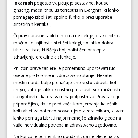
lekarnah
pogosto vključujejo sestavine, kot so
ginseng, maca, tribulus terrestris in L-arginin, ki lahko
pomagajo izboljšati spolno funkcijo brez uporabe
sintetičnih kemikalij.
Čeprav naravne tablete morda ne delujejo tako hitro ali
močno kot njihovi sintetični kolegi, so lahko dobra
izbira za tiste, ki iščejo bolj holističen pristop k
zdravljenju erektilne disfunkcije.
Pri izbiri prave tablete je pomembno upoštevati tudi
osebne preference in zdravstveno stanje. Nekateri
moški morda bolje prenašajo eno vrsto zdravila kot
drugo, zato je lahko koristno preizkusiti več možnosti,
da ugotovite, katera vam najbolj ustreza. Prav tako je
priporočljivo, da se pred začetkom jemanja kakršnih
koli tablet za potenco posvetujete z zdravnikom, ki vam
lahko pomaga izbrati najprimernejše zdravilo glede na
vaše individualne potrebe in zdravstveno zgodovino.
Na koncu je pomembno poudariti, da ne glede na to,