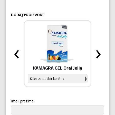
DODAJ PROIZVODE
‹
›
ŠICA
KAMAGRA GEL Oral Jelly
KAMA
Ime i prezime: