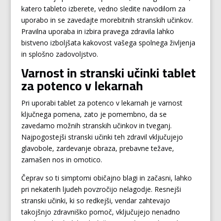
katero tableto izberete, vedno sledite navodilom za
uporabo in se zavedajte morebitnih stranskih učinkov.
Pravilna uporaba in izbira pravega zdravila lahko
bistveno izboljšata kakovost vašega spolnega življenja
in splošno zadovoljstvo.
Varnost in stranski učinki tablet
za potenco v lekarnah
Pri uporabi tablet za potenco v lekarnah je varnost
ključnega pomena, zato je pomembno, da se
zavedamo možnih stranskih učinkov in tveganj.
Najpogostejši stranski učinki teh zdravil vključujejo
glavobole, zardevanje obraza, prebavne težave,
zamašen nos in omotico.
Čeprav so ti simptomi običajno blagi in začasni, lahko
pri nekaterih ljudeh povzročijo nelagodje. Resnejši
stranski učinki, ki so redkejši, vendar zahtevajo
takojšnjo zdravniško pomoč, vključujejo nenadno