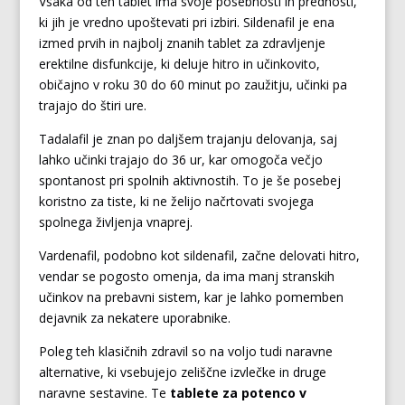
Vsaka od teh tablet ima svoje posebnosti in prednosti,
ki jih je vredno upoštevati pri izbiri. Sildenafil je ena
izmed prvih in najbolj znanih tablet za zdravljenje
erektilne disfunkcije, ki deluje hitro in učinkovito,
običajno v roku 30 do 60 minut po zaužitju, učinki pa
trajajo do štiri ure.
Tadalafil je znan po daljšem trajanju delovanja, saj
lahko učinki trajajo do 36 ur, kar omogoča večjo
spontanost pri spolnih aktivnostih. To je še posebej
koristno za tiste, ki ne želijo načrtovati svojega
spolnega življenja vnaprej.
Vardenafil, podobno kot sildenafil, začne delovati hitro,
vendar se pogosto omenja, da ima manj stranskih
učinkov na prebavni sistem, kar je lahko pomemben
dejavnik za nekatere uporabnike.
Poleg teh klasičnih zdravil so na voljo tudi naravne
alternative, ki vsebujejo zeliščne izvlečke in druge
naravne sestavine. Te
tablete za potenco v