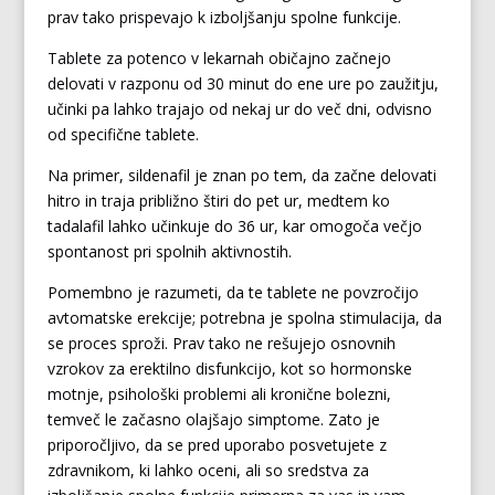
prav tako prispevajo k izboljšanju spolne funkcije.
Tablete za potenco v lekarnah običajno začnejo
delovati v razponu od 30 minut do ene ure po zaužitju,
učinki pa lahko trajajo od nekaj ur do več dni, odvisno
od specifične tablete.
Na primer, sildenafil je znan po tem, da začne delovati
hitro in traja približno štiri do pet ur, medtem ko
tadalafil lahko učinkuje do 36 ur, kar omogoča večjo
spontanost pri spolnih aktivnostih.
Pomembno je razumeti, da te tablete ne povzročijo
avtomatske erekcije; potrebna je spolna stimulacija, da
se proces sproži. Prav tako ne rešujejo osnovnih
vzrokov za erektilno disfunkcijo, kot so hormonske
motnje, psihološki problemi ali kronične bolezni,
temveč le začasno olajšajo simptome. Zato je
priporočljivo, da se pred uporabo posvetujete z
zdravnikom, ki lahko oceni, ali so sredstva za