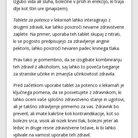
izgubo vida ali sluha, bolečine v prsih in erekcijo, ki traja
dlje kot štiri ure (priapizem).
Tablete za potenco v lekarnah
lahko interagirajo z
drugimi zdravili, kar lahko povzroči nevarne zdravstvene
zaplete. Na primer, uporaba teh tablet skupaj z nitrati,
ki se pogosto predpisujejo za zdravljenje angine
pektoris, lahko povzroči nevaren padec krvnega tlaka.
Prav tako je pomembno, da se izogibate kombiniranju
teh zdravil z alkoholom, saj lahko to poveča tveganje
za stranske učinke in zmanjša učinkovitost zdravila.
Pred začetkom uporabe tablet za potenco v lekarnah je
ključnega pomena, da se posvetujete z zdravnikom, ki
lahko oceni vaše splošno zdravstveno stanje in ugotovi,
ali je takšno zdravljenje primerno za vas. Zdravnik bo
preveril, ali imate kakršne koli kontraindikacije, kot so
bolezni srca, visok ali nizek krvni tlak, bolezni jeter ali
ledvic in druge resne zdravstvene težave, ki bi lahko
vplivale na varnost uporabe teh zdravil.